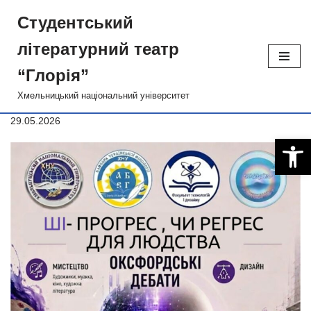
Студентський
Перейти
лiтературний театр
до
вмісту
“Глорiя”
Хмельницький національний університет
29.05.2026
Відкри