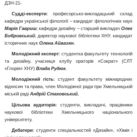
ДЗН-21-
Судді-експерти
: професорсько-викладацький склад
кафедри української філології – кандидат філологічних наук
Марія Гавриш
; кафедри дизайну – старший викладач
Олег
Бобровський
; директор наукової бібліотеки ХНУ. кандидат
історичних наук
Олена Айвазян
.
Молодіжний експерт
: студентка факультету технологій
та дизайну, учасниця клубу ораторів «Сократ» (СЛТ
«Глорія» ХНУ)
Влада Рудюк
.
Молодіжний гість
: студент факультету міжнародних
відносин та права, член Молодіжної ради при Хмельницькій
міській раді
Андрій Стаховський.
Цільова аудиторія
: студенти, викладачі, працівники
наукової бібліотеки Хмельницького національного
університету.
Дебатери
: студенти спеціальностей «Дизайн», «Хімія і