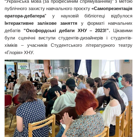
“Українська мова (за професійним спрямуванням)” з метою
публічного захисту навчального проєкту
«Самопрезентація
оратора-дебатера
” у науковій бібліотеці відбулося
Інтерактивне залікове заняття
у форматі навчальних
дебатів
“Оксфордські дебати ХНУ – 2023!”.
Цікавими
були сценічні виступи студентів-дизайнерів і студентів-
хіміків – учасників Студентського літературного театру
«Глорія» ХНУ.