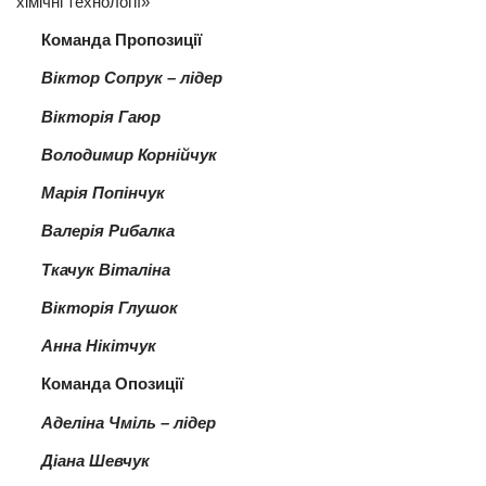
хімічні технології»
Команда Пропозиції
Віктор Сопрук – лідер
Вікторія Гаюр
Володимир Корнійчук
Марія Попінчук
Валерія Рибалка
Ткачук Віталіна
Вікторія Глушок
Анна Нікітчук
Команда Опозиції
Аделіна Чміль – лідер
Діана Шевчук