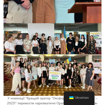
Ukrainian
У номінації “Кращий оратор “Оксфордських дебатів ХНУ –
2023!” перемогли харизматичні Оратори – майбутній хімік-