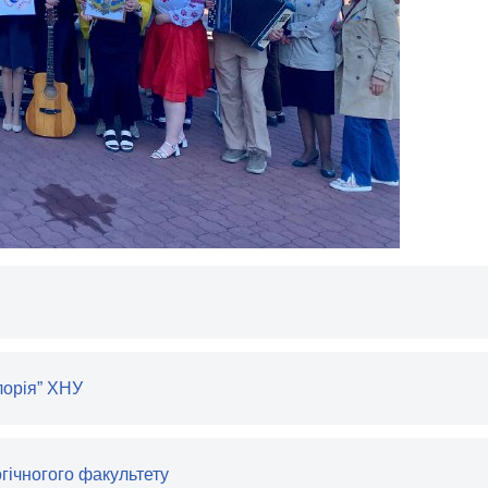
лорія” ХНУ
огічногого факультету