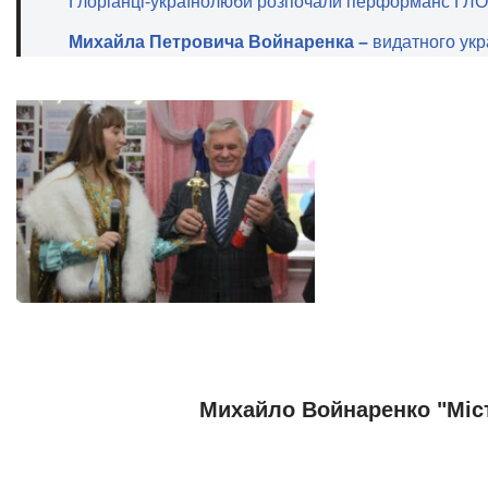
Глоріанці-українолюби розпочали перформанс ГЛ
Михайла Петровича Войнаренка –
видатного укр
Михайло Войнаренко "Міст