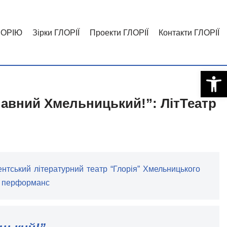
ЛОРІЮ
Зірки ГЛОРІЇ
Проекти ГЛОРІЇ
Контакти ГЛОРІЇ
Відкри
авний Хмельницький!”: ЛітТеатр
ентський літературний театр “Глорія” Хмельницького
ий перформанс