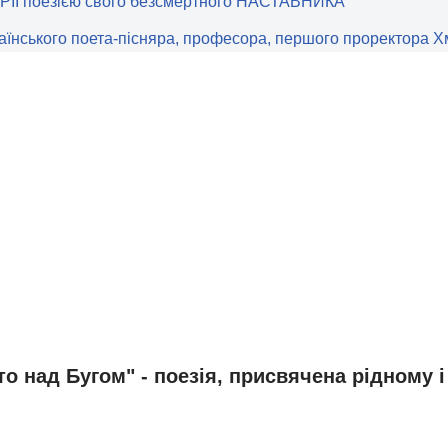
ОРІЇ поезією свого безсмертного НАСТАВНИКА
аїнського поета-пісняра, професора, першого проректора Х
о над Бугом" - поезія, присвячена рідному 