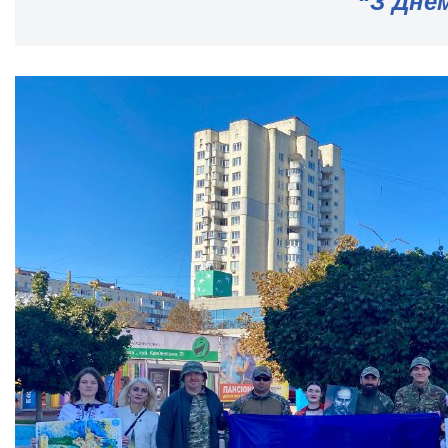
“
З Дне