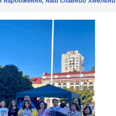
м народження, наш славний Хмельни