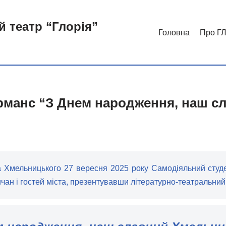
й театр “Глорiя”
Головна
Про Г
манс “З Днем народження, наш сл
та Хмельницького 27 вересня 2025 року Самодіяльний студ
ичан і гостей міста, презентувавши літературно-театральн