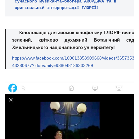
сучасного музиканта-блогера АКОРДИЧА та в 
оригінальній інтерпретації ГЛОРІЇ! 
Кінолокація для зйомок кінофільму ГЛОРІЇ- вічно
зелений, квітково духмяний Ботанічний сад
Хмельницького національного університету!
https://www.facebook.com/100013858909668/videos/3657353
43280677?idorvanity=938048136333269