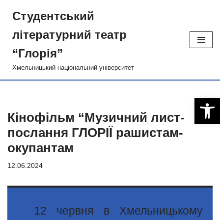
Студентський
Перейти
лiтературний театр
до
вмісту
“Глорiя”
Хмельницький національний університет
Відкри
Кінофільм “Музичний лист-
послання ГЛОРІЇ рашистам-
окупантам
12.06.2024
12 червня в Хмельницькому