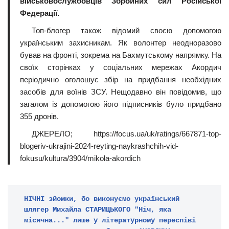
військовослужбовців Збройних сил Російської
Федерації.
Топ-блогер також відомий своєю допомогою
українським захисникам. Як волонтер неодноразово
бував на фронті, зокрема на Бахмутському напрямку. На
своїх сторінках у соціальних мережах Акордич
періодично оголошує збір на придбання необхідних
засобів для воїнів ЗСУ. Нещодавно він повідомив, що
загалом із допомогою його підписників було придбано
355 дронів.
ДЖЕРЕЛО; https://focus.ua/uk/ratings/667871-top-
blogeriv-ukrajini-2024-reyting-naykrashchih-vid-
fokusu/kultura/3904/mikola-akordich
НІЧНІ зйомки, бо виконуємо український 
шлягер Михайла СТАРИЦЬКОГО "Ніч, яка 
місячна..." лише у літературному переспіві 