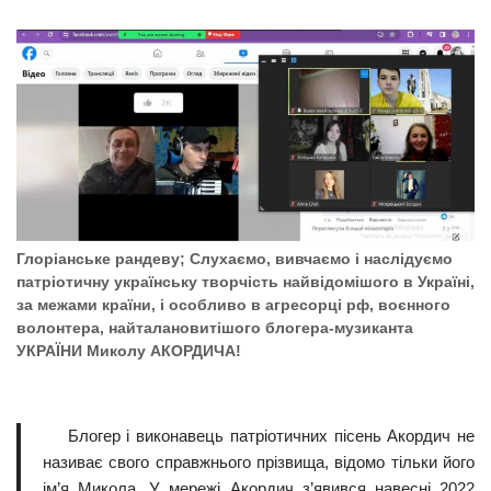
Глоріанське рандеву; Слухаємо, вивчаємо і наслідуємо
патріотичну українську творчість найвідомішого в Україні,
за межами країни, і особливо в агресорці рф, воєнного
волонтера, найталановитішого блогера-музиканта
УКРАЇНИ Миколу АКОРДИЧА!
Блогер і виконавець патріотичних пісень Акордич не
називає свого справжнього прізвища, відомо тільки його
ім’я Микола. У мережі Акордич з’явився навесні 2022