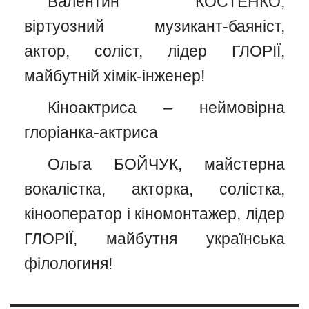
Валентин КОСТЕНКО,
віртуозний музикант-баяніст,
актор, соліст, лідер ГЛОРІЇ,
майбутній хімік-інженер!
Кіноактриса – неймовірна
глоріанка-актриса
Ольга БОЙЧУК, майстерна
вокалістка, акторка, солістка,
кінооператор і кіномонтажер, лідер
ГЛОРІЇ, майбутня українська
філологиня!