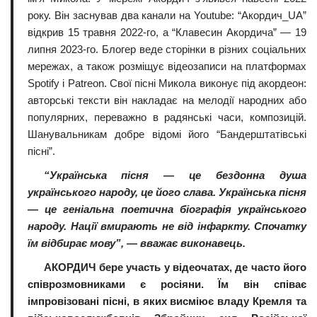
року. Він заснував два канали на Youtube: “Акордич_UA”
відкрив 15 травня 2022-го, а “Клавесин Акордича” — 19
липня 2023-го. Блогер веде сторінки в різних соціальних
мережах, а також розміщує відеозаписи на платформах
Spotify і Patreon. Свої пісні Микола виконує під акордеон:
авторські тексти він накладає на мелодії народних або
популярних, переважно в радянські часи, композицій.
Шанувальникам добре відомі його “Бандерштатівські
пісні”.
“Українська пісня — це бездонна душа
українського народу, це його слава. Українська пісня
— це геніальна поетична біографія українського
народу. Нації вмирають не від інфаркту. Спочатку
їм відбирає мову”, — вважає виконавець.
АКОРДИЧ бере участь у відеочатах, де часто його
співрозмовниками є росіяни. Їм він співає
імпровізовані пісні, в яких висміює владу Кремля та