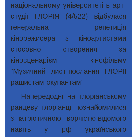
національному університеті в арт-
студії ГЛОРІЯ (4/522) відбулася
генеральна репетиція
кінорежисера з кіноартистами
стосовно створення за
кіносценарієм кінофільму
“Музичний лист-послання ГЛОРІЇ
рашистам-окупантам”
Напередодні на глоріанському
рандеву глоріанці познайомилися
з патріотичною творчістю відомого
навіть у рф українського