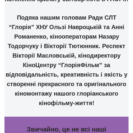
Подяка нашим головам Ради СЛТ
“Глорія” ХНУ Ользі Навроцькій та Анні
Романенко, кінооператорам Назару
Тодорчуку і Вікторії Тютюнник. Респект
Вікторії Масловській, кінодиректору
КіноЦентру “ГлоріяФільм” за
відповідальність, креативність і якість у
створенні прекрасного та оригінального
кіномонтажу нашого глоріанського
кінофільму-життя!
Звичайно, це не всі наші