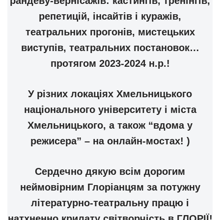
рандеву-вернісажів: кастингів, тренінгів,
репетицій, інсайтів і куражів,
театральних прогонів, мистецьких
виступів, театральних постановок…
протягом 2023-2024 н.р.!
У різних локаціях Хмельницького
національного університету і міста
Хмельницького, а також “вдома у
режисера” – на онлайн-мостах! )
Сердечно дякую всім дорогим
неймовірним Глоріанцям за потужну
літературно-театральну працю і
натхненно крилату світворчість в ГЛОРІЇ!