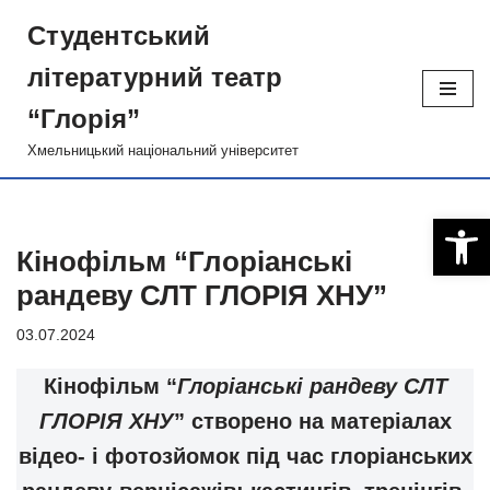
Студентський
Перейти
лiтературний театр
до
вмісту
“Глорiя”
Хмельницький національний університет
Відкри
Кінофільм “Глоріанські
рандеву СЛТ ГЛОРІЯ ХНУ”
03.07.2024
Кінофільм “
Глоріанські рандеву СЛТ
ГЛОРІЯ ХНУ
” створено на матеріалах
відео- і фотозйомок під час глоріанських