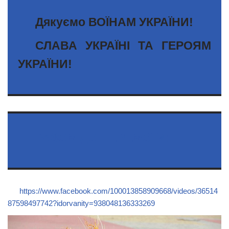
Дякуємо ВОЇНАМ УКРАЇНИ!
СЛАВА УКРАЇНІ ТА ГЕРОЯМ
УКРАЇНИ!
РАЗОМ ДО ПЕРЕМОГИ!
https://www.facebook.com/100013858909668/videos/36514
87598497742?idorvanity=938048136333269